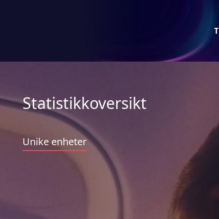
T
Statistikkoversikt
Unike enheter