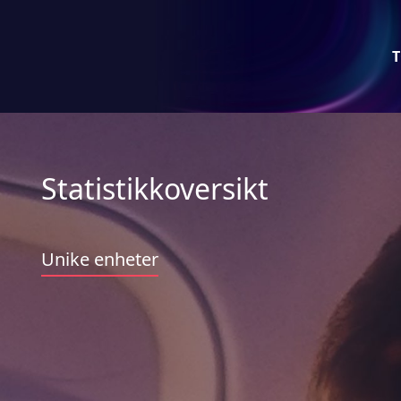
T
Statistikkoversikt
Unike enheter