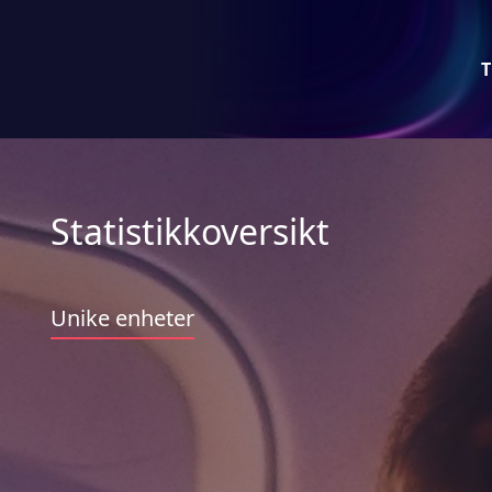
T
Statistikkoversikt
Unike enheter