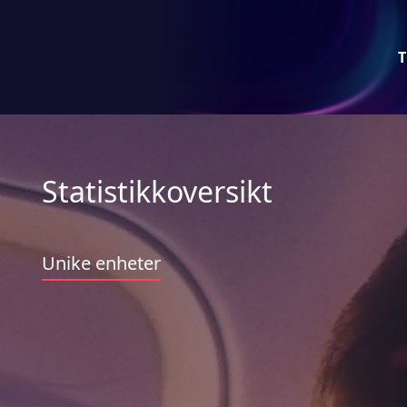
T
Statistikkoversikt
Unike enheter