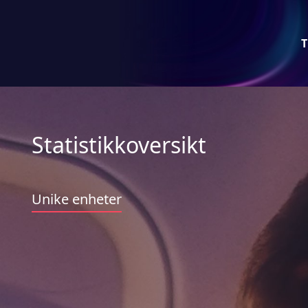
T
Statistikkoversikt
Unike enheter