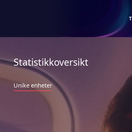
T
Statistikkoversikt
Unike enheter