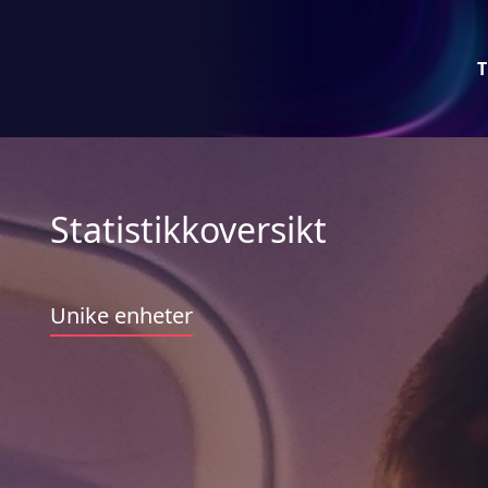
T
Statistikkoversikt
Unike enheter