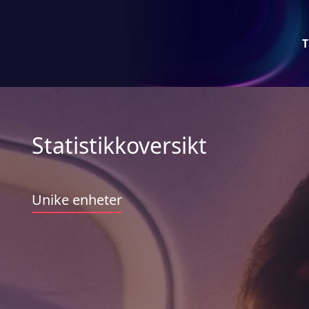
T
Statistikkoversikt
Unike enheter