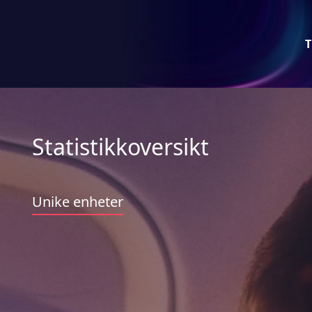
T
Statistikkoversikt
Unike enheter