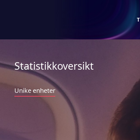
T
Statistikkoversikt
Unike enheter