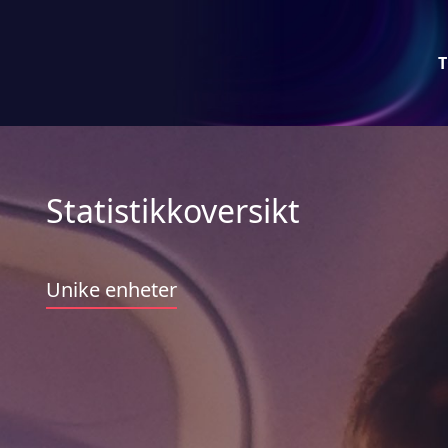
T
Statistikkoversikt
Unike enheter