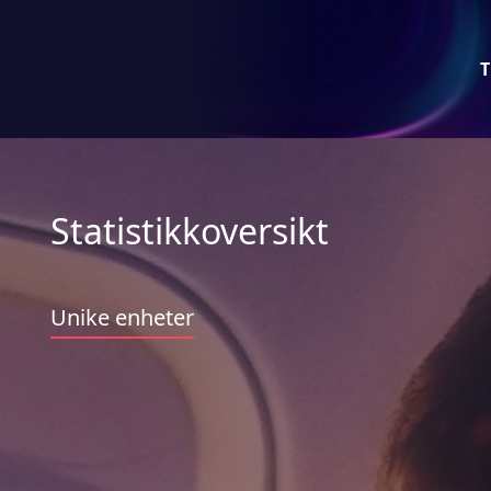
T
Statistikkoversikt
Unike enheter