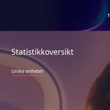
T
Statistikkoversikt
Unike enheter