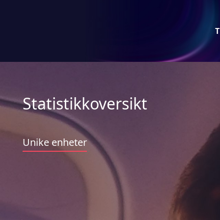
T
Statistikkoversikt
Unike enheter