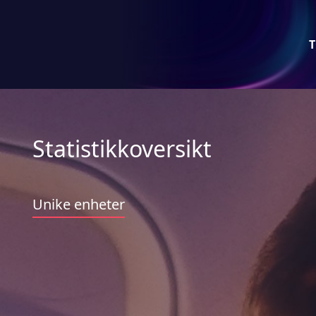
T
Statistikkoversikt
Unike enheter