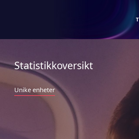
T
Statistikkoversikt
Unike enheter