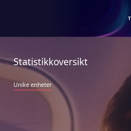
T
Statistikkoversikt
Unike enheter