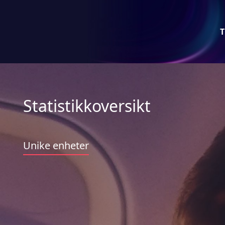
T
Statistikkoversikt
Unike enheter