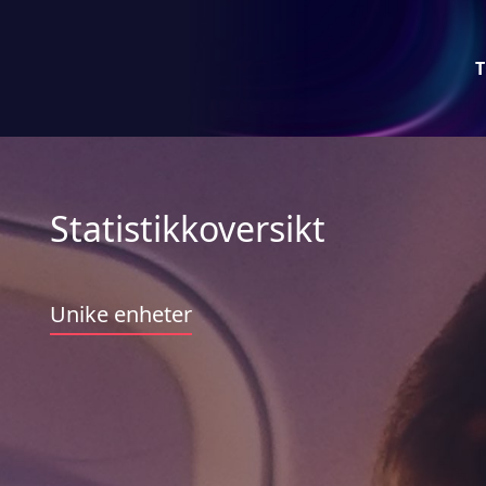
T
Statistikkoversikt
Unike enheter