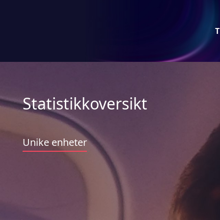
T
Statistikkoversikt
Unike enheter