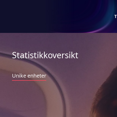
T
Statistikkoversikt
Unike enheter