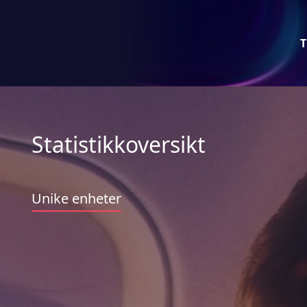
T
Statistikkoversikt
Unike enheter