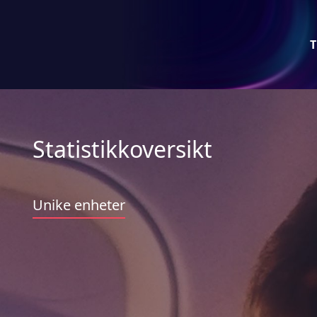
T
Statistikkoversikt
Unike enheter