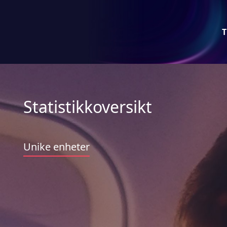
T
Statistikkoversikt
Unike enheter