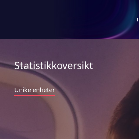
T
Statistikkoversikt
Unike enheter