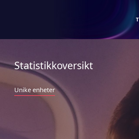
T
Statistikkoversikt
Unike enheter