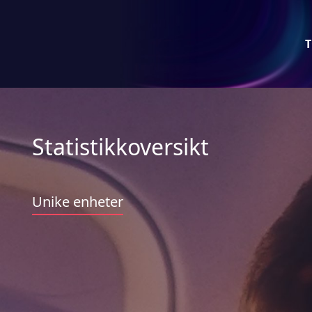
T
Statistikkoversikt
Unike enheter