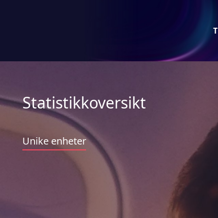
T
Statistikkoversikt
Unike enheter