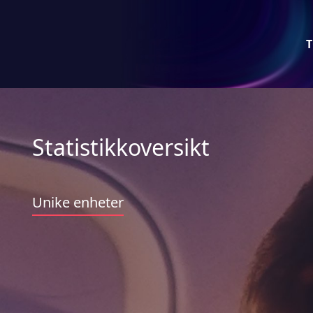
T
Statistikkoversikt
Unike enheter