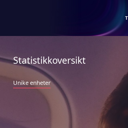
T
Statistikkoversikt
Unike enheter